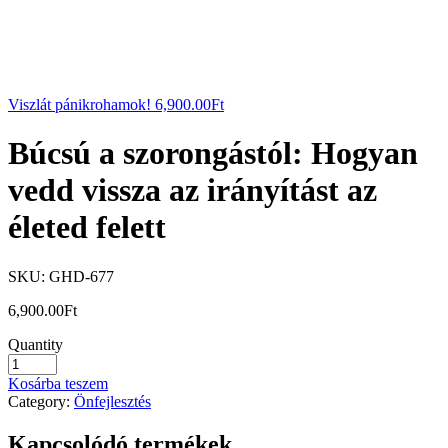
Viszlát pánikrohamok!
6,900.00
Ft
Búcsú a szorongástól: Hogyan
vedd vissza az irányítást az
életed felett
SKU:
GHD-677
6,900.00
Ft
Quantity
Kosárba teszem
Category:
Önfejlesztés
Kapcsolódó termékek