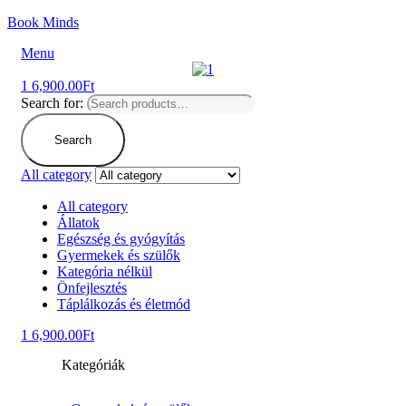
Book Minds
Menu
1
6,900.00
Ft
Search for:
Search
All category
All category
Állatok
Egészség és gyógyítás
Gyermekek és szülők
Kategória nélkül
Önfejlesztés
Táplálkozás és életmód
1
6,900.00
Ft
Kategóriák