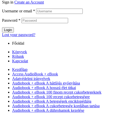
Sign in
Create an Account
Username or email
*
Password
*
Login
Lost your password?
Főoldal
Könyvek
Rólunk
Kapcsolat
Kezdőlap
Access AudioBook + eBook
Adatvédelmi irányelvek
Audiobook + eBook A hátfájás gyógyítása
Audiobook + eBook A hosszú élet titkai
Audiobook + eBook 100 finom recept cukorbetegeknek
Audiobook + eBook 100 recept cukorbetegségre
Audiobook + eBook A betegségek enciklopédiája
Audiobook + eBook A cukorbetegség kordában tartása
Audiobook + eBook A dührohamok kezelése