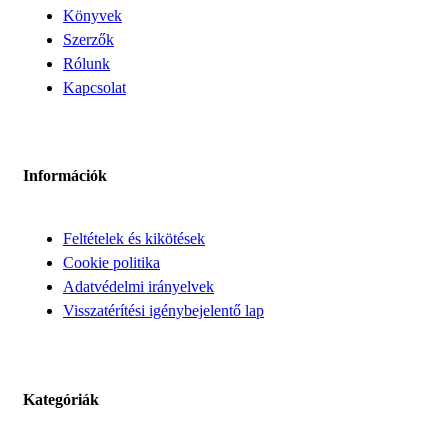
Könyvek
Szerzők
Rólunk
Kapcsolat
Információk
Feltételek és kikötések
Cookie politika
Adatvédelmi irányelvek
Visszatérítési igénybejelentő lap
Kategóriák