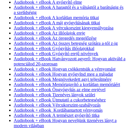
Audiobook + eBook A gyógyító elme
Audiobook + eBook A haragtól és a válságtól a barátságig és
a szelídségig
Audiobook + eBook A korlátlan memória titkai
Audiobook + eBook A máj gyógyításának titkai
Audiobook + eBook A vércukorszint kiegyensúlyozása
Audiobook + eBook Az illóolajok ereje
Audiobook + eBook Az öregedés megelőzése
Audiobook + eBook Az összes betegség szótára a-tól z-ig
Audiobook + eBook Gyógyítás illóolajokkal
Audiobook + eBook Gyógyító erejű növények
Audiobook + eBook Hatványozott agyerő: Hogyan aktiváld a
potenciálod 20-szorosan
Audiobook + eBook Hogyan csökkentsük a vérnyomást
Audiobook + eBook Hogyan gyógyítsd meg a májadat
Audiobook + eBook Megnövekedett agyi teljesítmény
Audiobook + eBook Memóriajavító a korlátlan memóriáért
Audiobook + eBook Öngyógyítás az elme erejével
Audiobook + eBook Tizenéves lányok szülei
Audiobook + eBook Útmutató a cukorbetegséghez
Audiobook + eBook Vércukorszint-szabályozás
Audiobook + eBook Kordábantartott vérnyomás
Audiobook + eBook A természet gyógyító titka
Audiobook + eBook Hogyan neveljünk tizenéves lányt a
modern világban