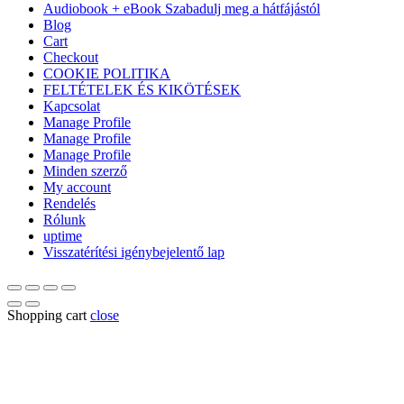
Audiobook + eBook Szabadulj meg a hátfájástól
Blog
Cart
Checkout
COOKIE POLITIKA
FELTÉTELEK ÉS KIKÖTÉSEK
Kapcsolat
Manage Profile
Manage Profile
Manage Profile
Minden szerző
My account
Rendelés
Rólunk
uptime
Visszatérítési igénybejelentő lap
Shopping cart
close