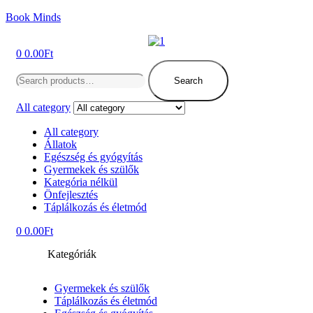
Book Minds
Menu
0
0.00
Ft
Search
for:
Search
All category
All category
Állatok
Egészség és gyógyítás
Gyermekek és szülők
Kategória nélkül
Önfejlesztés
Táplálkozás és életmód
0
0.00
Ft
Kategóriák
Gyermekek és szülők
Táplálkozás és életmód