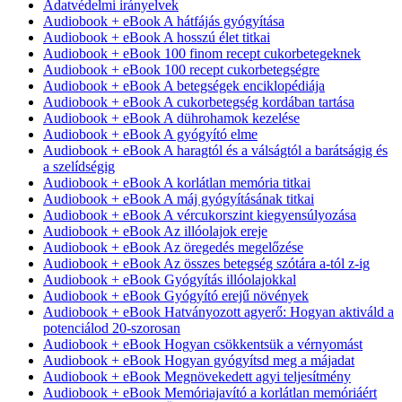
Adatvédelmi irányelvek
Audiobook + eBook A hátfájás gyógyítása
Audiobook + eBook A hosszú élet titkai
Audiobook + eBook 100 finom recept cukorbetegeknek
Audiobook + eBook 100 recept cukorbetegségre
Audiobook + eBook A betegségek enciklopédiája
Audiobook + eBook A cukorbetegség kordában tartása
Audiobook + eBook A dührohamok kezelése
Audiobook + eBook A gyógyító elme
Audiobook + eBook A haragtól és a válságtól a barátságig és
a szelídségig
Audiobook + eBook A korlátlan memória titkai
Audiobook + eBook A máj gyógyításának titkai
Audiobook + eBook A vércukorszint kiegyensúlyozása
Audiobook + eBook Az illóolajok ereje
Audiobook + eBook Az öregedés megelőzése
Audiobook + eBook Az összes betegség szótára a-tól z-ig
Audiobook + eBook Gyógyítás illóolajokkal
Audiobook + eBook Gyógyító erejű növények
Audiobook + eBook Hatványozott agyerő: Hogyan aktiváld a
potenciálod 20-szorosan
Audiobook + eBook Hogyan csökkentsük a vérnyomást
Audiobook + eBook Hogyan gyógyítsd meg a májadat
Audiobook + eBook Megnövekedett agyi teljesítmény
Audiobook + eBook Memóriajavító a korlátlan memóriáért