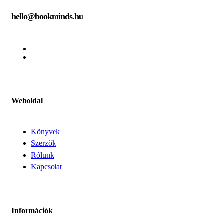
hello@bookminds.hu
Weboldal
Könyvek
Szerzők
Rólunk
Kapcsolat
Információk