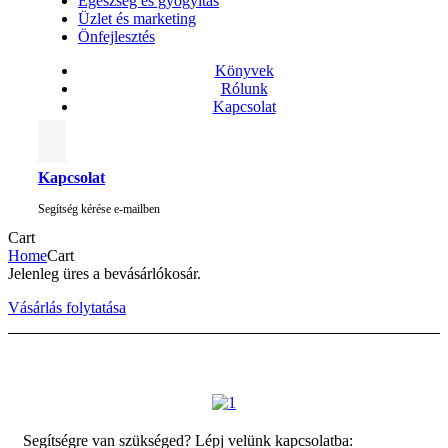
Egészség és gyógyítás
Üzlet és marketing
Önfejlesztés
Könyvek
Rólunk
Kapcsolat
Kapcsolat
Segítség kérése e-mailben
Cart
Home
Cart
Jelenleg üres a bevásárlókosár.
Vásárlás folytatása
Segítségre van szükséged? Lépj velünk kapcsolatba: